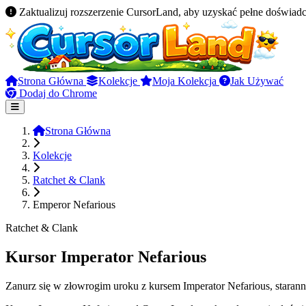
Zaktualizuj rozszerzenie CursorLand, aby uzyskać pełne doświadc
Strona Główna
Kolekcje
Moja Kolekcja
Jak Używać
Dodaj do Chrome
Strona Główna
Kolekcje
Ratchet & Clank
Emperor Nefarious
Ratchet & Clank
Kursor Imperator Nefarious
Zanurz się w złowrogim uroku z kursem Imperator Nefarious, staran