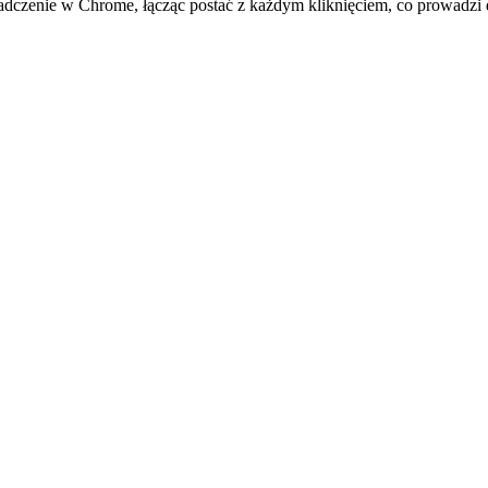
dczenie w Chrome, łącząc postać z każdym kliknięciem, co prowadzi d