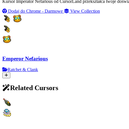
Kursor Imperator Nefarious od CursorLand przekształca twoje doświa
Dodaj do Chrome - Darmowe
View Collection
Emperor Nefarious
Ratchet & Clank
Related Cursors