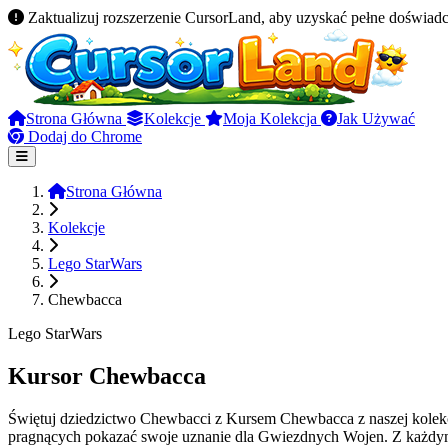
Zaktualizuj rozszerzenie CursorLand, aby uzyskać pełne doświadc
Strona Główna
Kolekcje
Moja Kolekcja
Jak Używać
Dodaj do Chrome
Strona Główna
Kolekcje
Lego StarWars
Chewbacca
Lego StarWars
Kursor Chewbacca
Świętuj dziedzictwo Chewbacci z Kursem Chewbacca z naszej kolek
pragnących pokazać swoje uznanie dla Gwiezdnych Wojen. Z każdym k