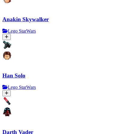
Anakin Skywalker
Lego StarWars
Han Solo
Lego StarWars
Darth Vader