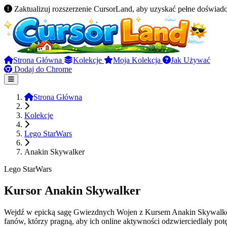
Zaktualizuj rozszerzenie CursorLand, aby uzyskać pełne doświadc
Strona Główna
Kolekcje
Moja Kolekcja
Jak Używać
Dodaj do Chrome
Strona Główna
Kolekcje
Lego StarWars
Anakin Skywalker
Lego StarWars
Kursor Anakin Skywalker
Wejdź w epicką sagę Gwiezdnych Wojen z Kursem Anakin Skywalker z
fanów, którzy pragną, aby ich online aktywności odzwierciedlały po