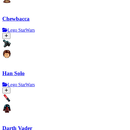
Chewbacca
Lego StarWars
Han Solo
Lego StarWars
Darth Vader